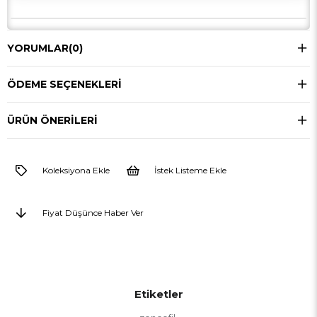
YORUMLAR
(0)
ÖDEME SEÇENEKLERI
ÜRÜN ÖNERILERI
Koleksiyona Ekle
İstek Listeme Ekle
Fiyat Düşünce Haber Ver
Etiketler