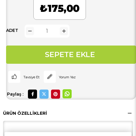
₺175,00
ADET
Tavsiye Et
Yorum Yaz
Paylaş :
ÜRÜN ÖZELLIKLERI