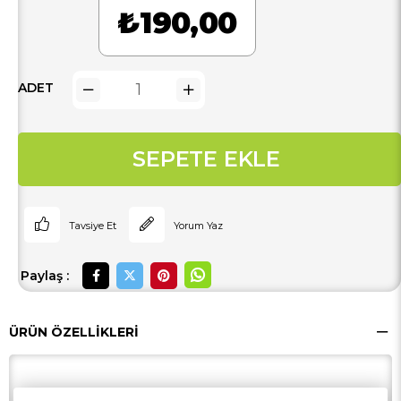
₺190,00
ADET
Tavsiye Et
Yorum Yaz
Paylaş :
ÜRÜN ÖZELLIKLERI