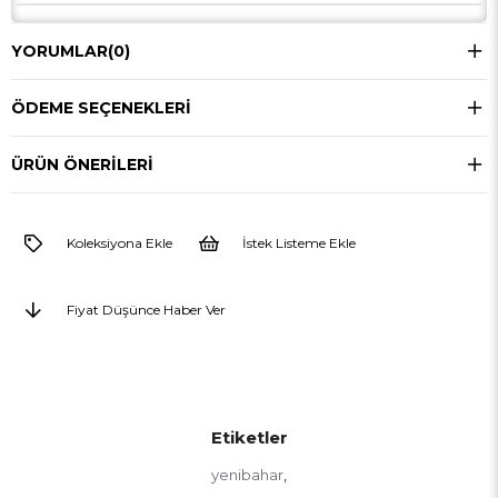
YORUMLAR
(0)
ÖDEME SEÇENEKLERI
ÜRÜN ÖNERILERI
Koleksiyona Ekle
İstek Listeme Ekle
Fiyat Düşünce Haber Ver
Etiketler
yenibahar
,