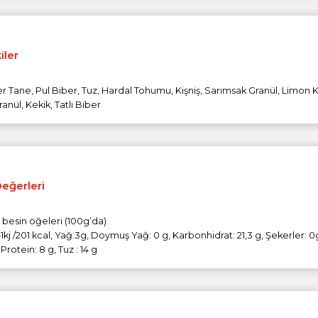
iler
r Tane, Pul Biber, Tuz, Hardal Tohumu, Kişniş, Sarımsak Granül, Limon
anül, Kekik, Tatlı Biber
Değerleri
e besin öğeleri (100g’da)
1kj /201 kcal, Yağ:3g, Doymuş Yağ: 0 g, Karbonhidrat: 21,3 g, Şekerler: 0
, Protein: 8 g, Tuz : 14 g