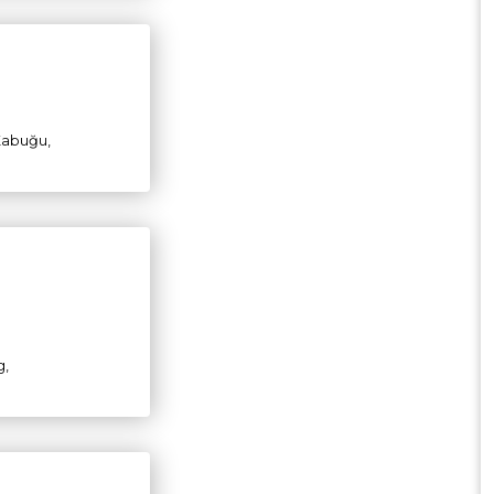
 Kabuğu,
g,