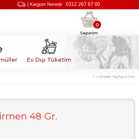
|
Kargom Nerede
0312 267 67 00
0
Sepetim
müller
Ev Dışı Tüketim
< < Önceki Sayfaya Dön
irmen 48 Gr.