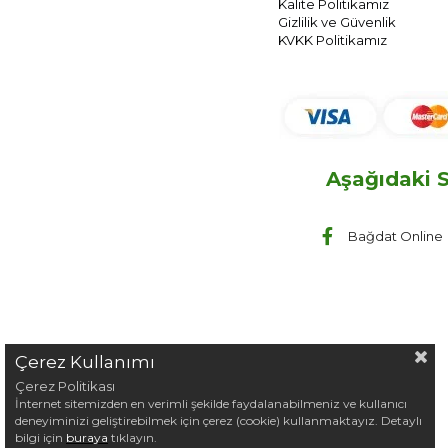
Kalite Politikamız
Gizlilik ve Güvenlik
KVKK Politikamız
Aşağıdaki S
Bağdat Online
Çerez Kullanımı
Çerez Politikası
İnternet sitemizden en verimli şekilde faydalanabilmeniz ve kullanıcı
deneyiminizi geliştirebilmek için çerez (cookie) kullanmaktayız. Detaylı
bilgi için
buraya
tıklayın.