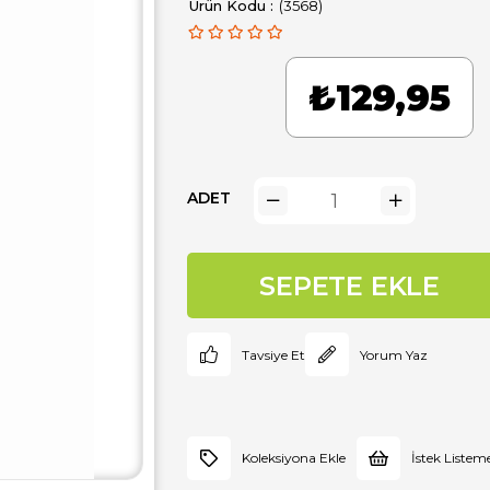
(3568)
₺129,95
ADET
Tavsiye Et
Yorum Yaz
Koleksiyona Ekle
İstek Listem