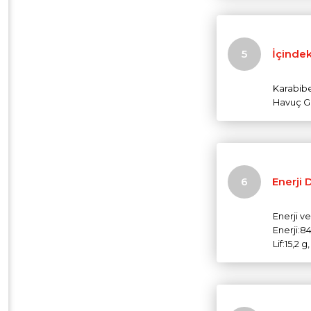
İçindek
Karabibe
Havuç Gr
Enerji 
Enerji v
Enerji:84
Lif:15,2 g