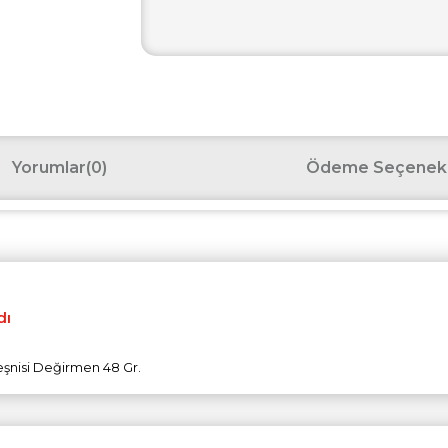
Yorumlar
(0)
Ödeme Seçenekl
dı
şnisi Değirmen 48 Gr.