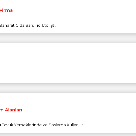
 Firma
aharat Gıda San. Tic. Ltd. Şti.
m Alanları
ü Tavuk Yemeklerinde ve Soslarda Kullanılır