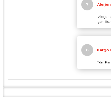
Alerjen
Alerjendi
çam fıstı
Kargo B
Tüm Karg