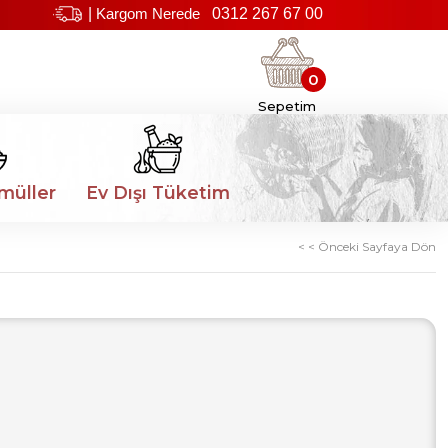
|
Kargom Nerede
0312 267 67 00
0
Sepetim
müller
Ev Dışı Tüketim
< < Önceki Sayfaya Dön