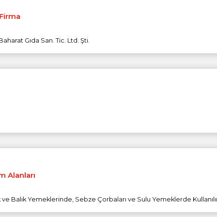
 Firma
aharat Gıda San. Tic. Ltd. Şti.
m Alanları
k ve Balık Yemeklerinde, Sebze Çorbaları ve Sulu Yemeklerde Kullanılı