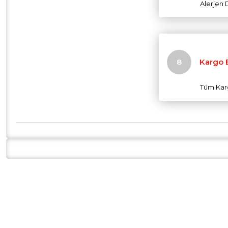
Alerjen 
Kargo B
Tüm Karg