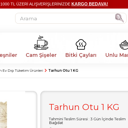
KARGO BEDAVA!
1000 TL ÜZERİ ALIŞVERİŞLERİNİZDE
eşniler
Cam Şişeler
Bitki Çayları
Unlu Ma
m Ev Dışı Tüketim Ürünleri
Tarhun Otu 1 KG
Tarhun Otu 1 KG
Tahmini Teslim Süresi
:
3 Gün İçinde Teslim
Bağdat