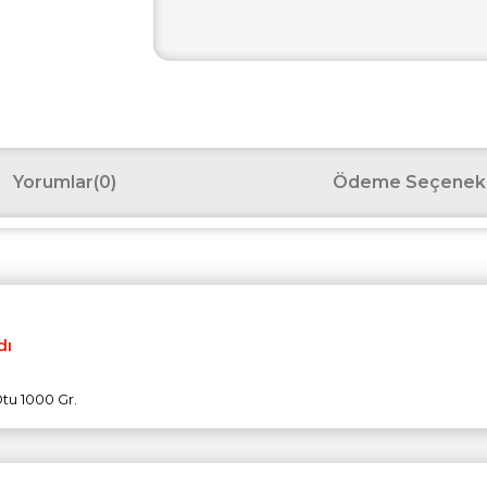
Yorumlar
(0)
Ödeme Seçenekl
dı
tu 1000 Gr.