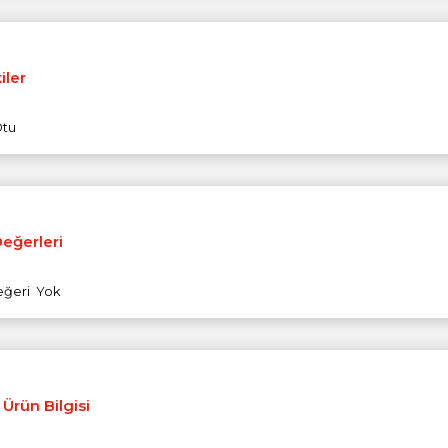
iler
Otu
Değerleri
eğeri Yok
 Ürün Bilgisi