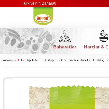
Türkiye'nin Baharatı
Baharatlar
Harçlar & Ç
Anasayfa
Ev Dışı Tüketim
Poşet Ev Dışı Tüketim Ürünleri
1 Kilogra