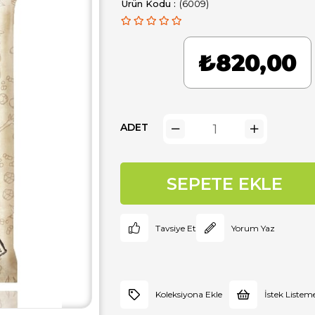
(6009)
₺820,00
ADET
Tavsiye Et
Yorum Yaz
Koleksiyona Ekle
İstek Listem