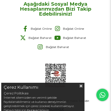
Aşağıdaki Sosyal Medya
Hesaplarımızdan Bizi Takip
Edebilirsiniz!
Bağdat Online
Bağdat Online
Bağdat Baharat
Bağdat Baharat
Bağdat Baharat
Çerez Kullanımı
Çerez Politikası
İnternet sitemizden en verimli şekilde
©2025
bagdatonline.com
- Her Hakkı Saklıdır.
faydalanabilmeniz ve kullanıcı deneyiminizi
geliştirebilmek için çerez (cookie) kullanmaktayız.
Detaylı bilgi için
buraya
tıklayın.