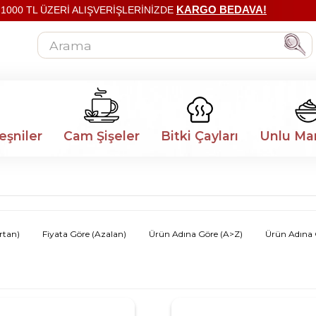
KARGO BEDAVA!
1000 TL ÜZERİ ALIŞVERİŞLERİNİZDE
eşniler
Cam Şişeler
Bitki Çayları
Unlu Ma
rtan)
Fiyata Göre (Azalan)
Ürün Adına Göre (A>Z)
Ürün Adına 