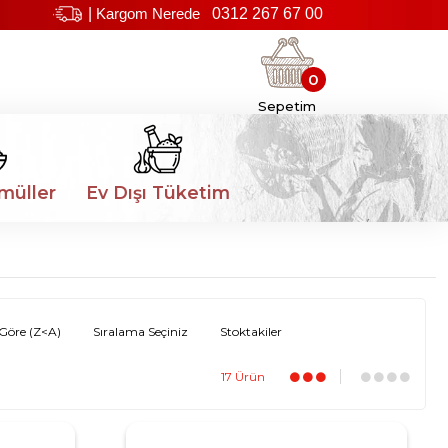
|
Kargom Nerede
0312 267 67 00
0
Sepetim
müller
Ev Dışı Tüketim
Göre (Z<A)
Sıralama Seçiniz
Stoktakiler
17 Ürün