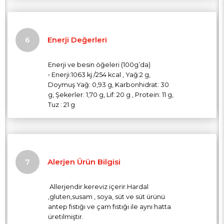
Enerji Değerleri
Enerji ve besin öğeleri (100g’da)
• Enerji:1063 kj /254 kcal , Yağ:2 g,
Doymuş Yağ: 0,93 g, Karbonhidrat: 30
g, Şekerler: 1,70 g, Lif: 20 g , Protein: 11 g,
Tuz : 21 g
Alerjen Ürün Bilgisi
Allerjendir.kereviz içerir.Hardal
,gluten,susam , soya, süt ve süt ürünü
antep fıstığı ve çam fıstığı ile aynı hatta
üretilmiştir.