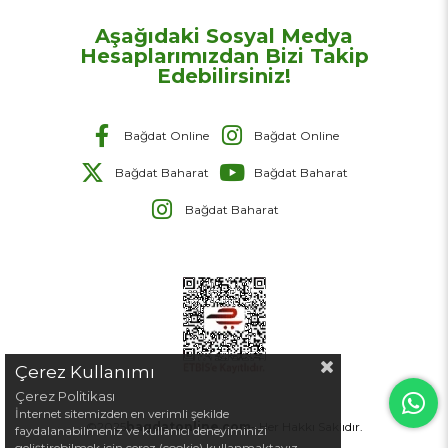
Aşağıdaki Sosyal Medya
Hesaplarımızdan Bizi Takip
Edebilirsiniz!
Bağdat Online
Bağdat Online
Bağdat Baharat
Bağdat Baharat
Bağdat Baharat
Çerez Kullanımı
Çerez Politikası
İnternet sitemizden en verimli şekilde
©2025
bagdatonline.com
- Her Hakkı Saklıdır.
faydalanabilmeniz ve kullanıcı deneyiminizi
geliştirebilmek için çerez (cookie) kullanmaktayız.