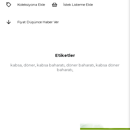
Koleksiyona Ekle
İstek Listeme Ekle
Fiyat Düşünce Haber Ver
Etiketler
kabsa
döner
kabsa baharatı
döner baharatı
kabsa döner
,
,
,
,
baharatı
,