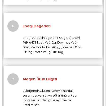
Enerji Değerleri
Enerji ve besin öğeleri (100g'da) Enerji:
749 kj/179 kcal, Yağ: 2g, Doymuş Yağ:
0.2g, Karbonhidrat: 40 g, Şekerler: 0.5g,
Lif: 13g, Protein: 9g Tuz: 10g
Alerjen Ürün Bilgisi
Allerjendir.Gluten,Kereviz,hardal,
susam , soya, süt ve süt ürünü antep
fıstığı ve çam fıstığı ile aynı hatta
üretilmiştir.