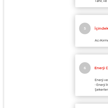
Tahıl, v
İçindek
Acı Kırm
Enerji 
Enerji v
• Enerji:
Şekerler: