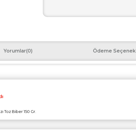
Yorumlar
(0)
Ödeme Seçenekl
dı
zı Toz Biber 150 Gr.