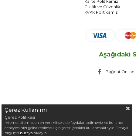
Kalite Politikamız
Gizlilik ve Güvenlik
KVKK Politikamız
Aşağıdaki S
Bağdat Online
Çerez Kullanımı
Çerez Politikası
İnternet sitemizden en verimli şekilde faydalanabilmeniz ve kullanıcı
deneyiminizi geliştirebilmek için çerez (cookie) kullanmaktayız. Detaylı
bilgi için
buraya
tıklayın.